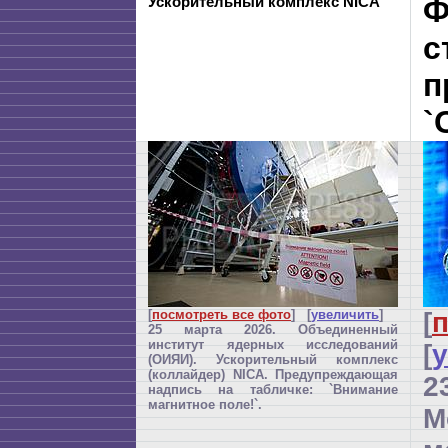
Ускорительный комплекс NICA
Ф
с
п
`
[
посмотреть все фото
] [
увеличить
]
[
п
25 марта 2026. Объединенный
институт ядерных исследований
[
(ОИЯИ). Ускорительный комплекс
(коллайдер) NICA. Предупреждающая
2
надпись на табличке: `Внимание
магнитное поле!`.
М