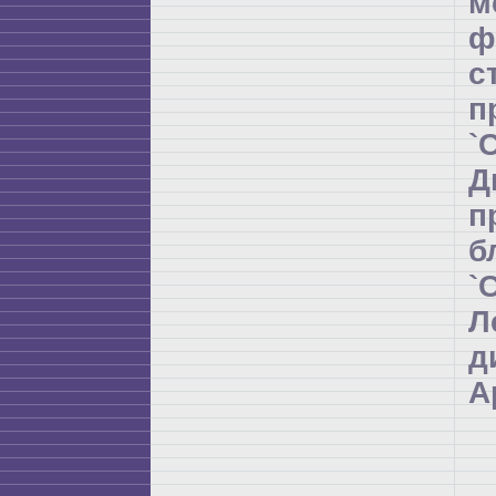
м
ф
с
п
`
Д
п
б
`
Л
д
А