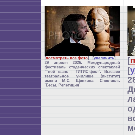
[
посмотреть все фото
] [
увеличить
]
[
п
29 апреля 2026. Международный
фестиваль студенческих спектаклей
[
`Твой шанс | ГИТИС-фест`. Высшее
театральное училище (институт)
2
имени М.С. Щепкина. Спектакль
`Бесы. Репетиция`.
Д
л
о
в
м