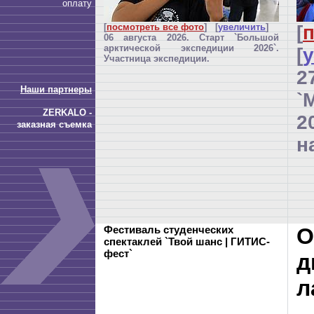
оплату
[
посмотреть все фото
] [
увеличить
]
[
п
06 августа 2026. Старт `Большой
арктической экспедиции 2026`.
[
Участница экспедиции.
2
Наши партнеры
`
ZERKALO -
2
заказная съемка
н
Фестиваль студенческих
О
спектаклей `Твой шанс | ГИТИС-
фест`
д
л