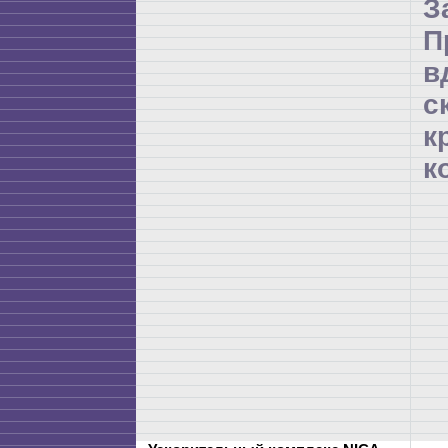
З
П
в
с
к
к