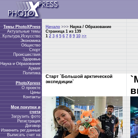
Темы PhotoXPress
Начало
>>>
Наука / Образование
Актуальные темы
Страница 1 из 139
Культура,Искусство
1
2
3
4
5
6
7
8
9
10
>>
Экономика
Общество
Спорт
Происшествия
Здоровье
Наука и Образование
Армия
Политика
Старт `Большой арктической
`
экспедиции`
PhotoXpress
в
О проекте
Цены
Контакты
Мои покупки и
счета
Загрузить фото
Регистрация
Договор
Изменить рег.данные
Выписать счет на